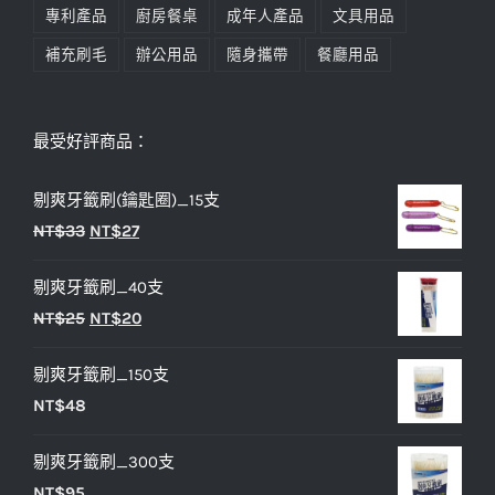
專利產品
廚房餐桌
成年人產品
文具用品
補充刷毛
辦公用品
隨身攜帶
餐廳用品
最受好評商品：
剔爽牙籤刷(鑰匙圈)_15支
原
目
NT$
33
NT$
27
始
前
剔爽牙籤刷_40支
價
價
原
目
NT$
25
NT$
20
格：
格：
始
前
NT$33。
NT$27。
剔爽牙籤刷_150支
價
價
NT$
48
格：
格：
NT$25。
NT$20。
剔爽牙籤刷_300支
NT$
95