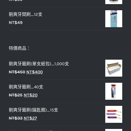
剔爽牙間刷_12支
NT$
49
特價商品：
剔爽牙籤刷(單支紙包)_1,000支
原
目
NT$
450
NT$
400
始
前
剔爽牙籤刷_40支
價
價
原
目
NT$
25
NT$
20
格：
格：
始
前
NT$450。
NT$400。
剔爽牙籤刷(鑰匙圈)_15支
價
價
原
目
NT$
33
NT$
27
格：
格：
始
前
NT$25。
NT$20。