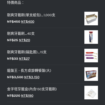
特價商品：
剔爽牙籤刷(單支紙包)_1,000支
原
目
NT$
450
NT$
400
始
前
剔爽牙籤刷_40支
價
價
原
目
NT$
25
NT$
20
格：
格：
始
前
NT$450。
NT$400。
剔爽牙籤刷(鑰匙圈)_15支
價
價
原
目
NT$
33
NT$
27
格：
格：
始
前
NT$25。
NT$20。
龍盤王 - 長方桌旋轉餐盤(大)
價
價
原
目
NT$
3,500
NT$
3,150
格：
格：
始
前
NT$33。
NT$27。
金字塔牙籤盒(內含150支牙籤刷)
價
價
原
目
NT$
220
NT$
190
格：
格：
始
前
NT$3,500。
NT$3,150。