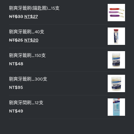
剔爽牙籤刷(鑰匙圈)_15支
原
目
NT$
33
NT$
27
始
前
剔爽牙籤刷_40支
價
價
原
目
NT$
25
NT$
20
格：
格：
始
前
NT$33。
NT$27。
剔爽牙籤刷_150支
價
價
NT$
48
格：
格：
NT$25。
NT$20。
剔爽牙籤刷_300支
NT$
95
剔爽牙間刷_12支
NT$
49