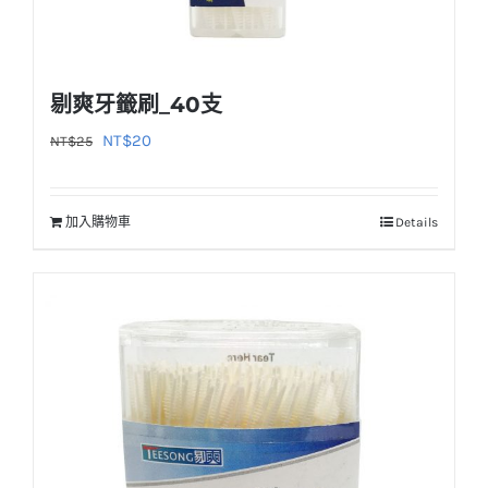
剔爽牙籤刷_40支
原
目
NT$
20
NT$
25
始
前
價
價
加入購物車
Details
格：
格：
NT$25。
NT$20。