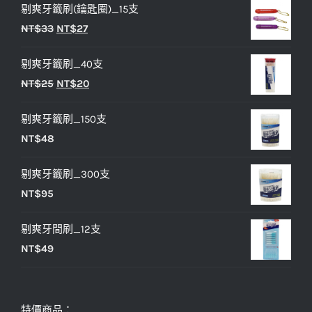
剔爽牙籤刷(鑰匙圈)_15支
原
目
NT$
33
NT$
27
始
前
剔爽牙籤刷_40支
價
價
原
目
NT$
25
NT$
20
格：
格：
始
前
NT$33。
NT$27。
剔爽牙籤刷_150支
價
價
NT$
48
格：
格：
NT$25。
NT$20。
剔爽牙籤刷_300支
NT$
95
剔爽牙間刷_12支
NT$
49
特價商品：