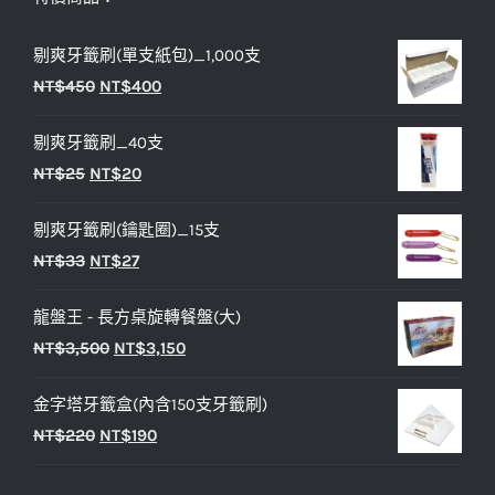
剔爽牙籤刷(單支紙包)_1,000支
原
目
NT$
450
NT$
400
始
前
剔爽牙籤刷_40支
價
價
原
目
NT$
25
NT$
20
格：
格：
始
前
NT$450。
NT$400。
剔爽牙籤刷(鑰匙圈)_15支
價
價
原
目
NT$
33
NT$
27
格：
格：
始
前
NT$25。
NT$20。
龍盤王 - 長方桌旋轉餐盤(大)
價
價
原
目
NT$
3,500
NT$
3,150
格：
格：
始
前
NT$33。
NT$27。
金字塔牙籤盒(內含150支牙籤刷)
價
價
原
目
NT$
220
NT$
190
格：
格：
始
前
NT$3,500。
NT$3,150。