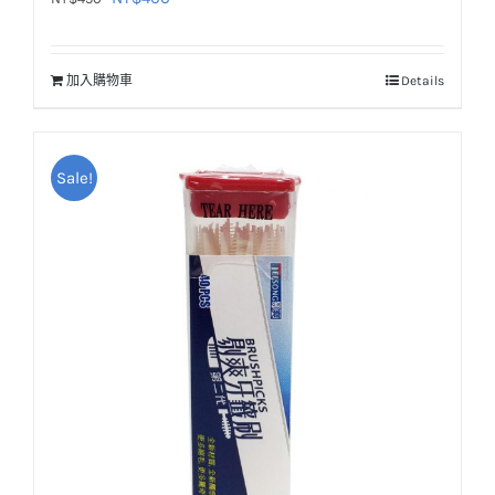
始
前
價
價
加入購物車
Details
格：
格：
NT$450。
NT$400。
Sale!