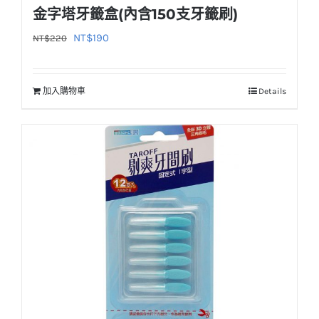
金字塔牙籤盒(內含150支牙籤刷)
原
目
NT$
190
NT$
220
始
前
價
價
加入購物車
Details
格：
格：
NT$220。
NT$190。