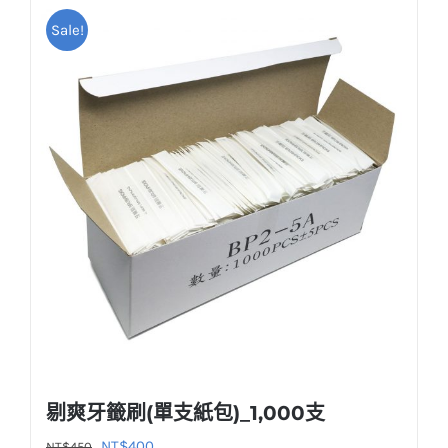
Sale!
剔爽牙籤刷(單支紙包)_1,000支
原
目
NT$
400
NT$
450