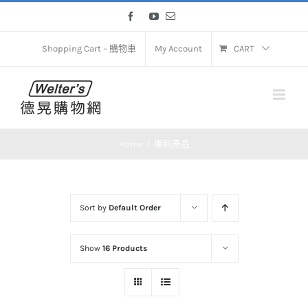
Skip
Facebook
YouTube
Email
to
content
Shopping Cart – 購物車
My Account
CART
Home
專利產品
Sort by
Default Order
Show
16 Products