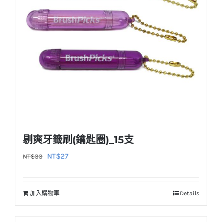
剔爽牙籤刷(鑰匙圈)_15支
原
目
NT$
27
NT$
33
始
前
價
價
加入購物車
Details
格：
格：
NT$33。
NT$27。