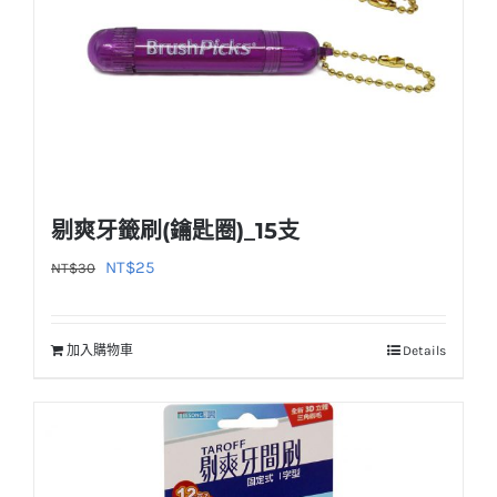
剔爽牙籤刷(鑰匙圈)_15支
原
目
NT$
25
NT$
30
始
前
價
價
加入購物車
Details
格：
格：
NT$30。
NT$25。