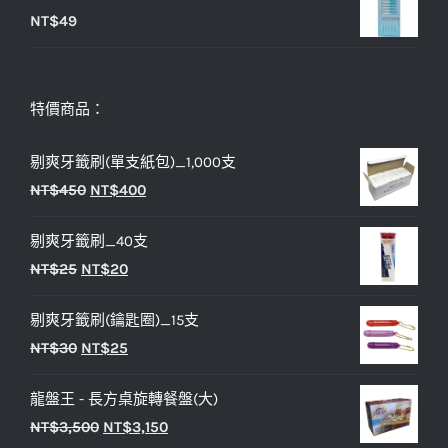
NT$
49
特價商品：
剔爽牙籤刷(單支紙包)_1,000支
原
目
NT$
450
NT$
400
始
前
剔爽牙籤刷_40支
價
價
原
目
NT$
25
NT$
20
格：
格：
始
前
NT$450。
NT$400。
剔爽牙籤刷(鑰匙圈)_15支
價
價
原
目
NT$
30
NT$
25
格：
格：
始
前
NT$25。
NT$20。
龍盤王 - 長方桌旋轉餐盤(大)
價
價
原
目
NT$
3,500
NT$
3,150
格：
格：