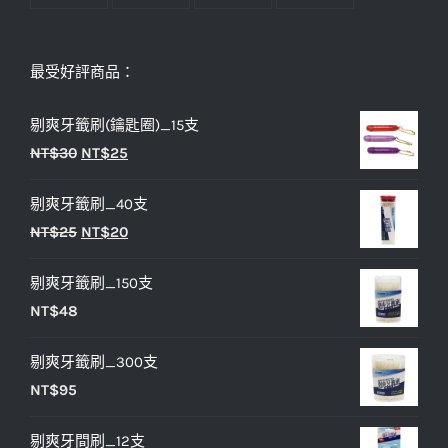
最受好評商品：
剔爽牙籤刷(鑰匙圈)_15支
原
目
NT$
30
NT$
25
始
前
剔爽牙籤刷_40支
價
價
原
目
NT$
25
NT$
20
格：
格：
始
前
NT$30。
NT$25。
剔爽牙籤刷_150支
價
價
NT$
48
格：
格：
NT$25。
NT$20。
剔爽牙籤刷_300支
NT$
95
剔爽牙間刷_12支