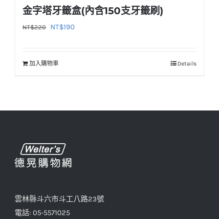
金字塔牙籤盒(內含150支牙籤刷)
原
目
NT$
190
NT$
220
始
前
價
價
加入購物車
Details
格：
格：
NT$220。
NT$190。
雲林縣斗六市斗工八路23號
電話: 05-5571025