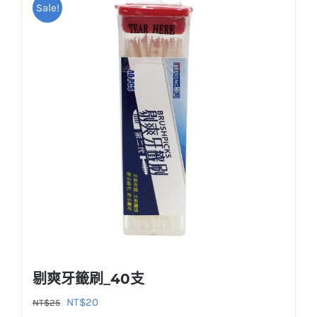
Sale!
剔爽牙籤刷_40支
原
目
NT$
20
NT$
25