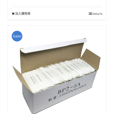
始
前
價
價
加入購物車
Details
格：
格：
NT$25。
NT$20。
Sale!