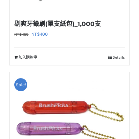
剔爽牙籤刷(單支紙包)_1,000支
原
目
NT$
400
NT$
450
始
前
價
價
加入購物車
Details
格：
格：
NT$450。
NT$400。
Sale!