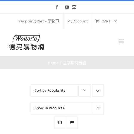
Skip
Facebook
YouTube
Email
to
content
Shopping Cart – 購物車
My Account
CART
Home
金字塔牙籤盒
Sort by
Popularity
Show
16 Products