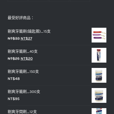
最受好評商品：
剔爽牙籤刷(鑰匙圈)_15支
原
目
NT$
33
NT$
27
始
前
剔爽牙籤刷_40支
價
價
原
目
NT$
25
NT$
20
格：
格：
始
前
NT$33。
NT$27。
剔爽牙籤刷_150支
價
價
NT$
48
格：
格：
NT$25。
NT$20。
剔爽牙籤刷_300支
NT$
95
剔爽牙間刷_12支