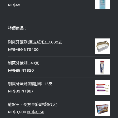
NT$
49
特價商品：
剔爽牙籤刷(單支紙包)_1,000支
原
目
NT$
450
NT$
400
始
前
剔爽牙籤刷_40支
價
價
原
目
NT$
25
NT$
20
格：
格：
始
前
NT$450。
NT$400。
剔爽牙籤刷(鑰匙圈)_15支
價
價
原
目
NT$
33
NT$
27
格：
格：
始
前
NT$25。
NT$20。
龍盤王 - 長方桌旋轉餐盤(大)
價
價
原
目
NT$
3,500
NT$
3,150
格：
格：