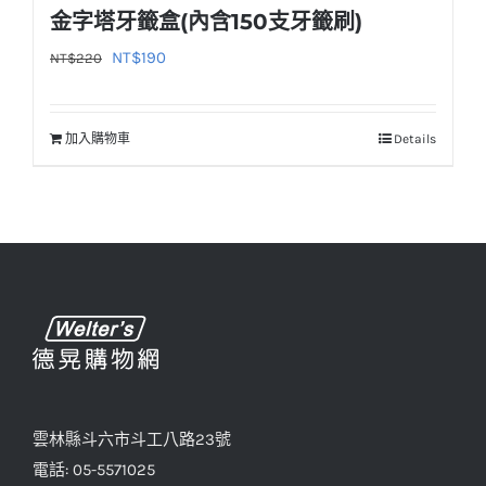
金字塔牙籤盒(內含150支牙籤刷)
原
目
NT$
190
NT$
220
始
前
價
價
加入購物車
Details
格：
格：
NT$220。
NT$190。
雲林縣斗六市斗工八路23號
電話: 05-5571025