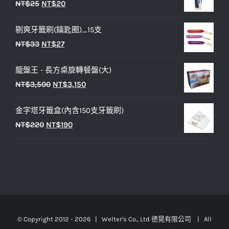
原
目
NT$
25
NT$
20
格：
格：
始
前
NT$450。
NT$400。
剔爽牙籤刷(鑰匙圈)_15支
價
價
原
目
NT$
33
NT$
27
格：
格：
始
前
NT$25。
NT$20。
龍盤王 - 長方桌旋轉餐盤(大)
價
價
原
目
NT$
3,500
NT$
3,150
格：
格：
始
前
NT$33。
NT$27。
金字塔牙籤盒(內含150支牙籤刷)
價
價
原
目
NT$
220
NT$
190
格：
格：
始
前
NT$3,500。
NT$3,150。
價
價
格：
格：
NT$220。
NT$190。
© Copyright 2012 -
2026 | Welter's Co., Ltd 德晃有限公司 | All