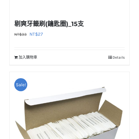
剔爽牙籤刷(鑰匙圈)_15支
原
目
NT$
27
NT$
33
始
前
價
價
加入購物車
Details
格：
格：
NT$33。
NT$27。
Sale!