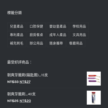
標籤分類
兒童產品
口腔保健
嬰幼童產品
學校用品
專利產品
廚房餐桌
成年人產品
文具用品
補充刷毛
辦公用品
隨身攜帶
餐廳用品
最受好評商品：
剔爽牙籤刷(鑰匙圈)_15支
原
目
NT$
33
NT$
27
始
前
剔爽牙籤刷_40支
價
價
原
目
NT$
25
NT$
20
格：
格：
始
前