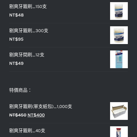
NT$33。
NT$27。
剔爽牙籤刷_150支
價
價
NT$
48
格：
格：
NT$25。
NT$20。
剔爽牙籤刷_300支
NT$
95
剔爽牙間刷_12支
NT$
49
特價商品：
剔爽牙籤刷(單支紙包)_1,000支
原
目
NT$
450
NT$
400
始
前
剔爽牙籤刷_40支
價
價