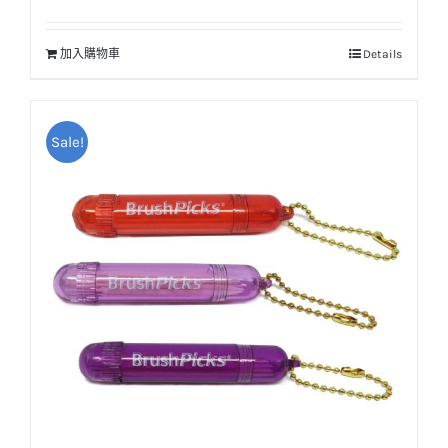
始
前
價
價
加入購物車
Details
格：
格：
NT$25。
NT$20。
Sale!