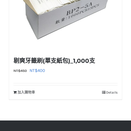
剔爽牙籤刷(單支紙包)_1,000支
原
目
NT$
400
NT$
450
始
前
價
價
加入購物車
Details
格：
格：
NT$450。
NT$400。