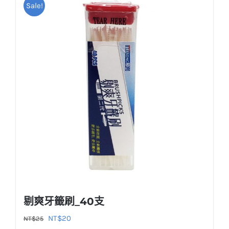
Sale!
剔爽牙籤刷_40支
原
目
NT$
20
NT$
25