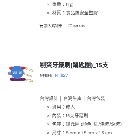
重量：11 g
材質：食品級安全塑膠
加入購物車
Details
剔爽牙籤刷(鑰匙圈)_15支
Sale!
原
目
NT$
27
NT$
33
始
前
價
價
台灣設計 │ 台灣生產 │ 台灣包裝
格：
格：
適用：成人
NT$33。
NT$27。
內裝：15支牙籤刷
包裝：鑰匙圈 (顏色: 紅/淺紫/深紫)
尺寸：8 cm x 1.5 cm x 1.5 cm