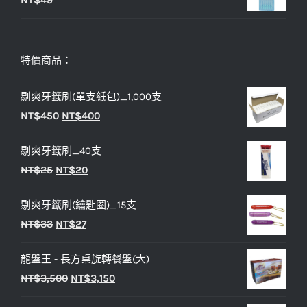
NT$
49
特價商品：
剔爽牙籤刷(單支紙包)_1,000支
原
目
NT$
450
NT$
400
始
前
剔爽牙籤刷_40支
價
價
原
目
NT$
25
NT$
20
格：
格：
始
前
NT$450。
NT$400。
剔爽牙籤刷(鑰匙圈)_15支
價
價
原
目
NT$
33
NT$
27
格：
格：
始
前
NT$25。
NT$20。
龍盤王 - 長方桌旋轉餐盤(大)
價
價
原
目
NT$
3,500
NT$
3,150
格：
格：
始
前
NT$33。
NT$27。