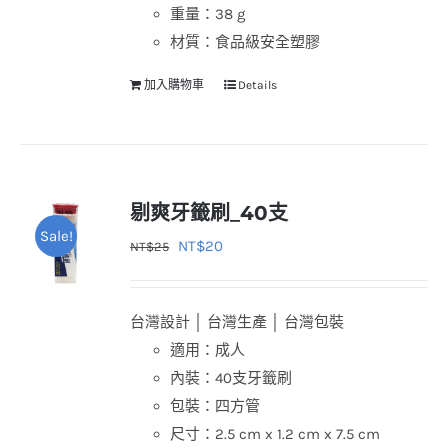
重量：38 g
材質：食品級安全塑膠
加入購物車
Details
剔爽牙籤刷_40支
Sale!
原
目
NT$
20
NT$
25
始
前
價
價
台灣設計 │ 台灣生產 │ 台灣包裝
格：
格：
適用：成人
NT$25。
NT$20。
內裝：40支牙籤刷
包裝：四方管
尺寸：2.5 cm x 1.2 cm x 7.5 cm