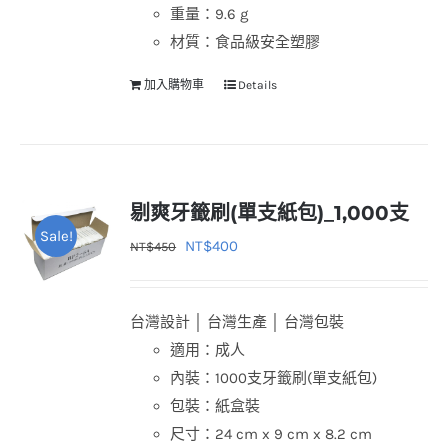
重量：9.6 g
材質：食品級安全塑膠
加入購物車
Details
剔爽牙籤刷(單支紙包)_1,000支
Sale!
原
目
NT$
400
NT$
450
始
前
價
價
台灣設計 │ 台灣生產 │ 台灣包裝
格：
格：
適用：成人
NT$450。
NT$400。
內裝：1000支牙籤刷(單支紙包)
包裝：紙盒裝
尺寸：24 cm x 9 cm x 8.2 cm