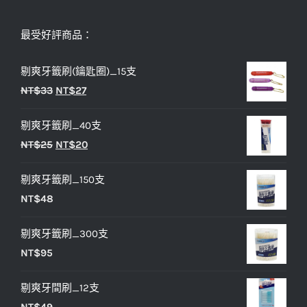
最受好評商品：
剔爽牙籤刷(鑰匙圈)_15支
原
目
NT$
33
NT$
27
始
前
剔爽牙籤刷_40支
價
價
原
目
NT$
25
NT$
20
格：
格：
始
前
NT$33。
NT$27。
剔爽牙籤刷_150支
價
價
NT$
48
格：
格：
NT$25。
NT$20。
剔爽牙籤刷_300支
NT$
95
剔爽牙間刷_12支