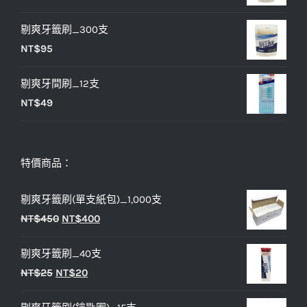
NT$25。
NT$20。
剔爽牙籤刷_300支
NT$
95
剔爽牙間刷_12支
NT$
49
特價商品：
剔爽牙籤刷(單支紙包)_1,000支
原
目
NT$
450
NT$
400
始
前
剔爽牙籤刷_40支
價
價
原
目
NT$
25
NT$
20
格：
格：
始
前
NT$450。
NT$400。