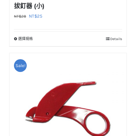
拔釘器 (小)
原
目
NT$
25
NT$
28
始
前
價
價
選擇規格
Details
此
格：
格：
產
NT$28。
NT$25。
品
Sale!
有
多
種
款
式。
可
在
產
品