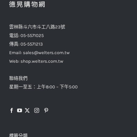
式。
可
在
雲林縣斗六市斗工八路23號
產
電話: 05-5571025
品
傳真: 05-5571213
頁
Email: sales@welters.com.tw
面
Web: shop.welters.com.tw
選
擇
聯絡我們
選
星期一至五：上午8:00 – 下午5:00
項
標籤分類