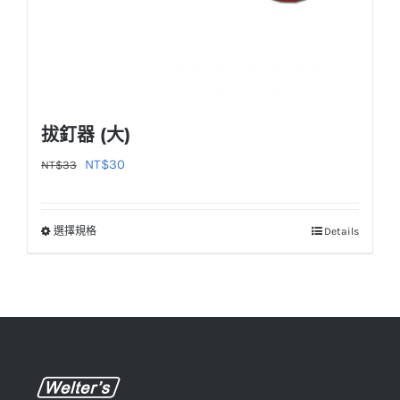
頁
面
選
擇
選
拔釘器 (大)
項
原
目
NT$
30
NT$
33
始
前
價
價
選擇規格
Details
此
格：
格：
產
NT$33。
NT$30。
品
有
多
種
款