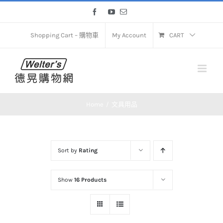
Skip
Facebook
YouTube
Email
to
content
Shopping Cart – 購物車
My Account
CART
Home
文具用品
Sort by
Rating
Show
16 Products