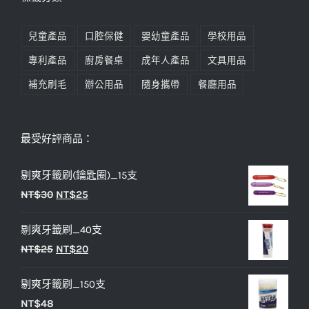
兒童產品
口腔保健
嬰幼童產品
學校用品
專利產品
廚房餐桌
成年人產品
文具用品
補充刷毛
辦公用品
隨身攜帶
餐廳用品
最受好評商品：
剔爽牙籤刷(鑰匙圈)_15支
原
目
NT$
30
NT$
25
始
前
剔爽牙籤刷_40支
價
價
原
目
NT$
25
NT$
20
格：
格：
始
前
NT$30。
NT$25。
剔爽牙籤刷_150支
價
價
NT$
48
格：
格：