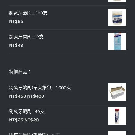
NT$25。
NT$20。
剔爽牙籤刷_300支
NT$
95
剔爽牙間刷_12支
NT$
49
特價商品：
剔爽牙籤刷(單支紙包)_1,000支
原
目
NT$
450
NT$
400
始
前
剔爽牙籤刷_40支
價
價
原
目
NT$
25
NT$
20
格：
格：
始
前
NT$450。
NT$400。