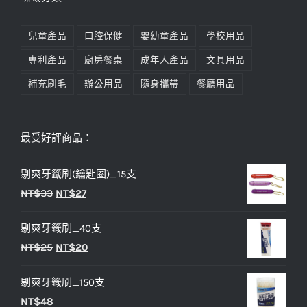
兒童產品
口腔保健
嬰幼童產品
學校用品
專利產品
廚房餐桌
成年人產品
文具用品
補充刷毛
辦公用品
隨身攜帶
餐廳用品
最受好評商品：
剔爽牙籤刷(鑰匙圈)_15支
原
目
NT$
33
NT$
27
始
前
剔爽牙籤刷_40支
價
價
原
目
NT$
25
NT$
20
格：
格：
始
前
NT$33。
NT$27。
剔爽牙籤刷_150支
價
價
NT$
48
格：
格：