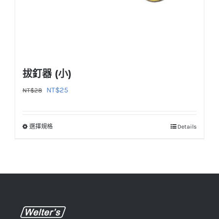
頁
面
選
擇
選
拔釘器 (小)
項
原
目
NT$
25
NT$
28
始
前
價
價
選擇規格
Details
此
格：
格：
產
NT$28。
NT$25。
品
有
多
種
款