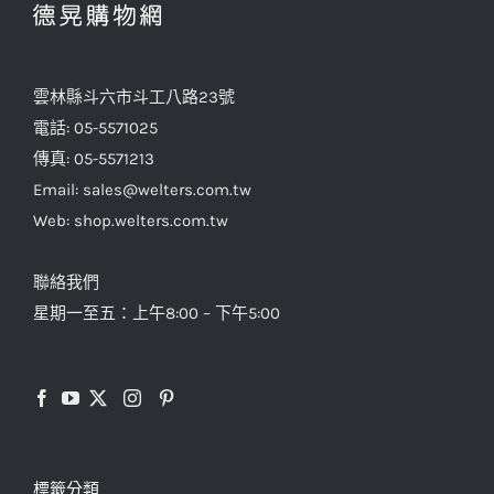
式。
可
在
雲林縣斗六市斗工八路23號
產
電話: 05-5571025
品
傳真: 05-5571213
頁
Email: sales@welters.com.tw
面
Web: shop.welters.com.tw
選
擇
聯絡我們
選
星期一至五：上午8:00 – 下午5:00
項
標籤分類