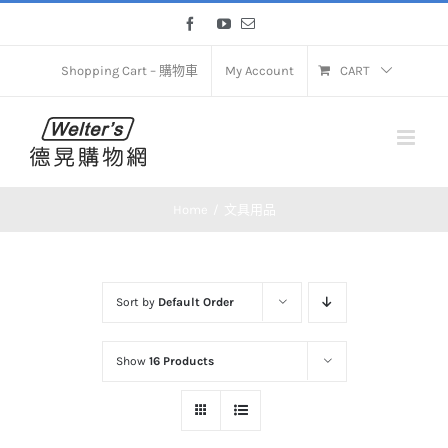
Skip
Facebook
YouTube
Email
to
content
Shopping Cart – 購物車
My Account
CART
Home
文具用品
Sort by
Default Order
Show
16 Products