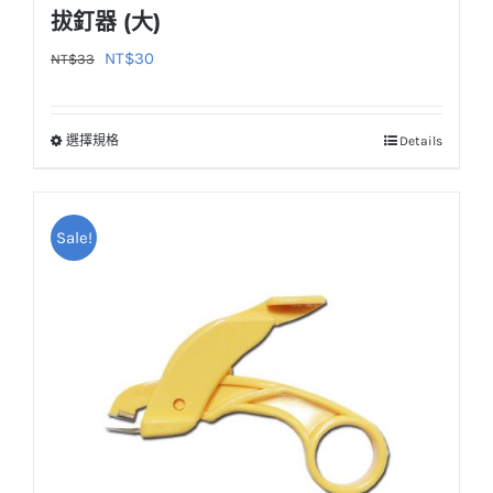
拔釘器 (大)
原
目
NT$
30
NT$
33
始
前
價
價
選擇規格
Details
此
格：
格：
產
NT$33。
NT$30。
品
Sale!
有
多
種
款
式。
可
在
產
品