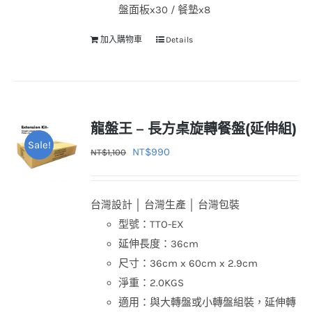
盤面板x30 / 餐墊x8
加入購物車
Details
龍盤王 – 長方桌旋轉餐盤(延伸組)
Sale!
原
目
NT$
990
NT$
1,100
始
前
價
價
台灣設計 │ 台灣生產 │ 台灣包裝
格：
格：
型號：TTO-EX
NT$1,100。
NT$990。
延伸長度：36cm
尺寸：36cm x 60cm x 2.9cm
淨重：2.0KGS
適用：與大轉盤或小轉盤組裝，延伸轉