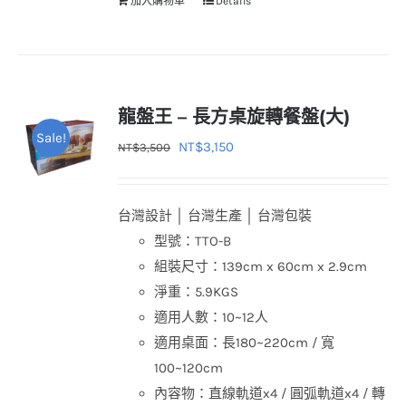
加入購物車
Details
龍盤王 – 長方桌旋轉餐盤(大)
Sale!
原
目
NT$
3,150
NT$
3,500
始
前
價
價
台灣設計 │ 台灣生產 │ 台灣包裝
格：
格：
型號：TTO-B
NT$3,500。
NT$3,150。
組裝尺寸：139cm x 60cm x 2.9cm
淨重：5.9KGS
適用人數：10~12人
適用桌面：長180~220cm / 寬
100~120cm
內容物：直線軌道x4 / 圓弧軌道x4 / 轉