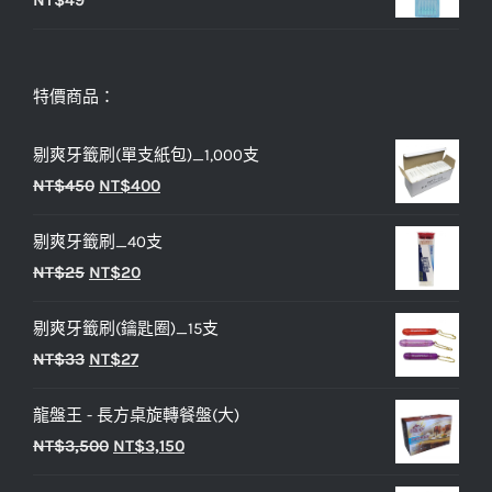
NT$
49
特價商品：
剔爽牙籤刷(單支紙包)_1,000支
原
目
NT$
450
NT$
400
始
前
剔爽牙籤刷_40支
價
價
原
目
NT$
25
NT$
20
格：
格：
始
前
NT$450。
NT$400。
剔爽牙籤刷(鑰匙圈)_15支
價
價
原
目
NT$
33
NT$
27
格：
格：
始
前
NT$25。
NT$20。
龍盤王 - 長方桌旋轉餐盤(大)
價
價
原
目
NT$
3,500
NT$
3,150
格：
格：
始
前
NT$33。
NT$27。