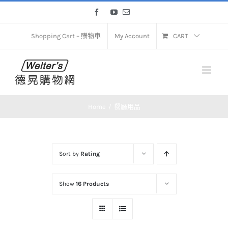
Skip
Facebook
YouTube
Email
to
content
Shopping Cart – 購物車
My Account
CART
Home
餐廳用品
Sort by
Rating
Show
16 Products