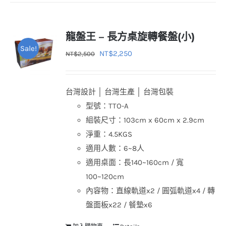
龍盤王 – 長方桌旋轉餐盤(小)
Sale!
原
目
NT$
2,250
NT$
2,500
始
前
價
價
台灣設計 │ 台灣生產 │ 台灣包裝
格：
格：
型號：TTO-A
NT$2,500。
NT$2,250。
組裝尺寸：103cm x 60cm x 2.9cm
淨重：4.5KGS
適用人數：6~8人
適用桌面：長140~160cm / 寬
100~120cm
內容物：直線軌道x2 / 圓弧軌道x4 / 轉
盤面板x22 / 餐墊x6