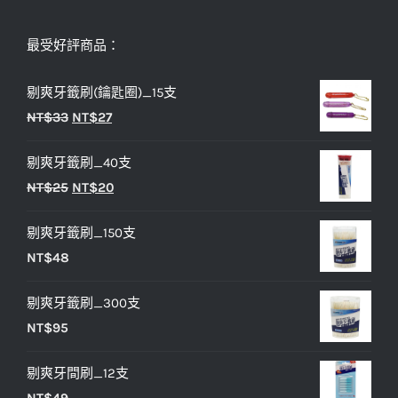
最受好評商品：
剔爽牙籤刷(鑰匙圈)_15支
原
目
NT$
33
NT$
27
始
前
剔爽牙籤刷_40支
價
價
原
目
NT$
25
NT$
20
格：
格：
始
前
NT$33。
NT$27。
剔爽牙籤刷_150支
價
價
NT$
48
格：
格：
NT$25。
NT$20。
剔爽牙籤刷_300支
NT$
95
剔爽牙間刷_12支