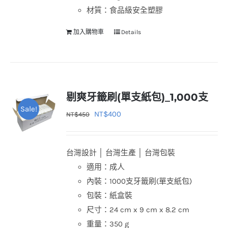
材質：食品級安全塑膠
加入購物車
Details
剔爽牙籤刷(單支紙包)_1,000支
Sale!
原
目
NT$
400
NT$
450
始
前
價
價
台灣設計 │ 台灣生產 │ 台灣包裝
格：
格：
適用：成人
NT$450。
NT$400。
內裝：1000支牙籤刷(單支紙包)
包裝：紙盒裝
尺寸：24 cm x 9 cm x 8.2 cm
重量：350 g