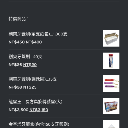
特價商品：
剔爽牙籤刷(單支紙包)_1,000支
原
目
NT$
450
NT$
400
始
前
剔爽牙籤刷_40支
價
價
原
目
NT$
25
NT$
20
格：
格：
始
前
NT$450。
NT$400。
剔爽牙籤刷(鑰匙圈)_15支
價
價
原
目
NT$
30
NT$
25
格：
格：
始
前
NT$25。
NT$20。
龍盤王 - 長方桌旋轉餐盤(大)
價
價
原
目
NT$
3,500
NT$
3,150
格：
格：
始
前
NT$30。
NT$25。
金字塔牙籤盒(內含150支牙籤刷)
價
價