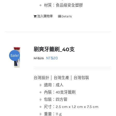
材質：食品級安全塑膠
加入購物車
Details
剔爽牙籤刷_40支
Sale!
原
目
NT$
20
NT$
25
始
前
價
價
台灣設計 │ 台灣生產 │ 台灣包裝
格：
格：
適用：成人
NT$25。
NT$20。
內裝：40支牙籤刷
包裝：四方管
尺寸：2.5 cm x 1.2 cm x 7.5 cm
重量：11 g