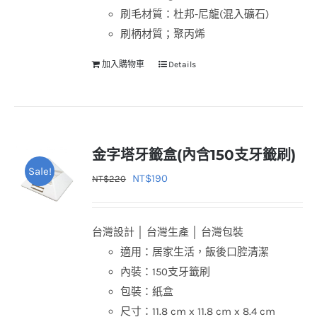
刷毛材質：杜邦-尼龍(混入礦石)
刷柄材質；聚丙烯
加入購物車
Details
金字塔牙籤盒(內含150支牙籤刷)
Sale!
原
目
NT$
190
NT$
220
始
前
價
價
台灣設計 │ 台灣生產 │ 台灣包裝
格：
格：
適用：居家生活，飯後口腔清潔
NT$220。
NT$190。
內裝：150支牙籤刷
包裝：紙盒
尺寸：11.8 cm x 11.8 cm x 8.4 cm