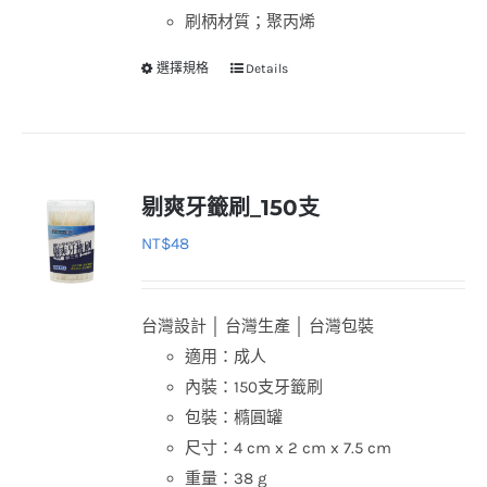
刷柄材質；聚丙烯
選擇規格
Details
此
產
品
有
多
剔爽牙籤刷_150支
種
NT$
48
款
式。
可
台灣設計 │ 台灣生產 │ 台灣包裝
在
適用：成人
產
內裝：150支牙籤刷
品
包裝：橢圓罐
頁
尺寸：4 cm x 2 cm x 7.5 cm
面
重量：38 g