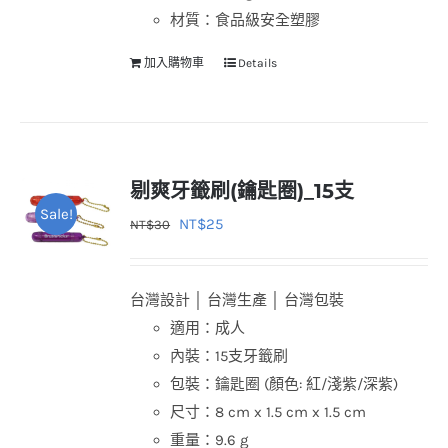
材質：食品級安全塑膠
加入購物車
Details
剔爽牙籤刷(鑰匙圈)_15支
Sale!
原
目
NT$
25
NT$
30
始
前
價
價
台灣設計 │ 台灣生產 │ 台灣包裝
格：
格：
適用：成人
NT$30。
NT$25。
內裝：15支牙籤刷
包裝：鑰匙圈 (顏色: 紅/淺紫/深紫)
尺寸：8 cm x 1.5 cm x 1.5 cm
重量：9.6 g