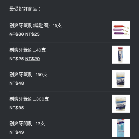
最受好評商品：
剔爽牙籤刷(鑰匙圈)_15支
原
目
NT$
30
NT$
25
始
前
剔爽牙籤刷_40支
價
價
原
目
NT$
25
NT$
20
格：
格：
始
前
NT$30。
NT$25。
剔爽牙籤刷_150支
價
價
NT$
48
格：
格：
NT$25。
NT$20。
剔爽牙籤刷_300支
NT$
95
剔爽牙間刷_12支
NT$
49