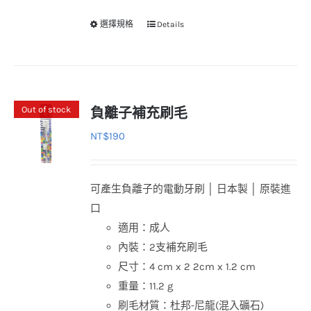
選擇規格
Details
此
產
品
有
多
Out of stock
負離子補充刷毛
種
NT$
190
款
式。
可
可產生負離子的電動牙刷 │ 日本製 │ 原裝進
在
口
產
適用：成人
品
內裝：2支補充刷毛
頁
尺寸：4 cm x 2 2cm x 1.2 cm
面
重量：11.2 g
選
刷毛材質：杜邦-尼龍(混入礦石)